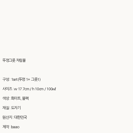
뚜껑그릇 차림볼
구성 : 1set (뚜껑 1+ 그릇1)
사이즈 : w 17.7cm / h 10cm / 100㎖
색상 : 화이트, 블랙
재질 : 도자기
원산지 : 대한민국
제작 : baao