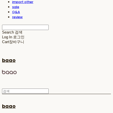
import other
sale
Q&A
review
Search
검색
Log In
로그인
Cart
장바구니
baao
baao