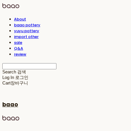
About
baao pottery
yuyu pottery
import other
sale
Q&A
review
Search
검색
Log In
로그인
Cart
장바구니
baao