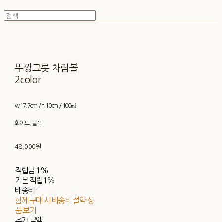
뚜껑그릇 차림볼
2color
w 17.7cm / h 10cm / 100㎖
화이트, 블랙
48,000원
적립금
1%
기본 적립
1%
배송비
-
함께 구매 시 배송비 절약 상
품 보기
추가 금액