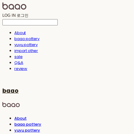
LOG IN
로그인
About
baao pottery
yuyu pottery
import other
sale
Q&A
review
baao
About
baao pottery
yuyu pottery