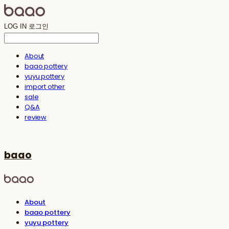
LOG IN
로그인
About
baao pottery
yuyu pottery
import other
sale
Q&A
review
baao
About
baao pottery
yuyu pottery