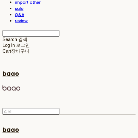
import other
sale
Q&A
review
Search
검색
Log In
로그인
Cart
장바구니
baao
baao