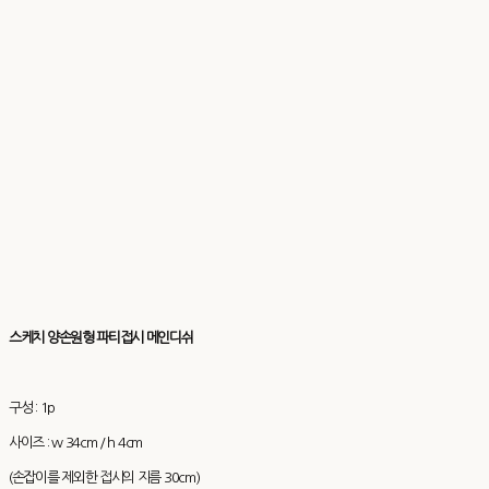
스케치 양손원형 파티접시 메인디쉬
구성 : 1p
사이즈 : w 34cm / h 4cm
(손잡이를 제외한 접시의 지름 30cm)