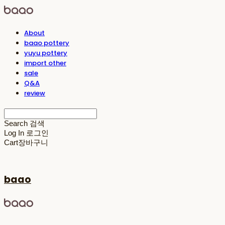
About
baao pottery
yuyu pottery
import other
sale
Q&A
review
Search
검색
Log In
로그인
Cart
장바구니
baao