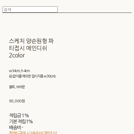
스케치 양손원형 파
티접시 메인디쉬
2color
w 34cm, h 4cm
(손잡이를 제외한 접시지름 w 30cm)
블루, 브라운
98,000원
적립금
1%
기본 적립
1%
배송비
-
함께 구매 시 배송비 절약 상