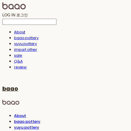
LOG IN
로그인
About
baao pottery
yuyu pottery
import other
sale
Q&A
review
baao
About
baao pottery
yuyu pottery