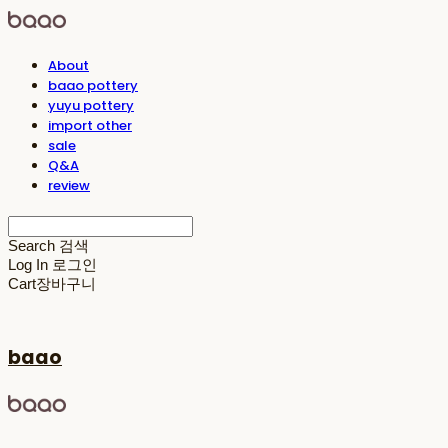
About
baao pottery
yuyu pottery
import other
sale
Q&A
review
Search
검색
Log In
로그인
Cart
장바구니
baao