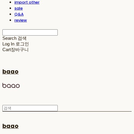
import other
sale
Q&A
review
Search
검색
Log In
로그인
Cart
장바구니
baao
baao