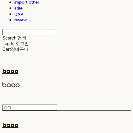
import other
sale
Q&A
review
Search
검색
Log In
로그인
Cart
장바구니
baao
baao