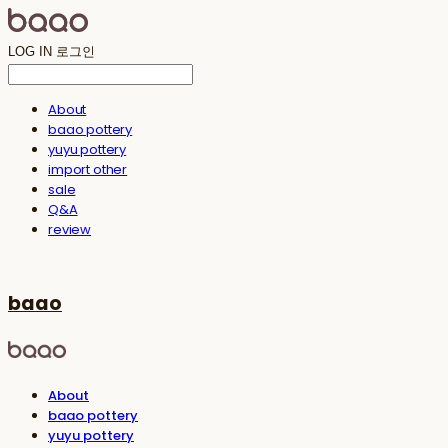
LOG IN
로그인
About
baao pottery
yuyu pottery
import other
sale
Q&A
review
baao
About
baao pottery
yuyu pottery