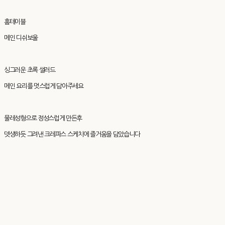
홈테이블
메인 디쉬보울
싱그러운 초록 샐러드
메인 요리를 멋스럽게 담아주세요
물레성형으로 정성스럽게 만든후
뎃생하듯 그려낸 크레파스 스케치에 즐거움을 담았습니다