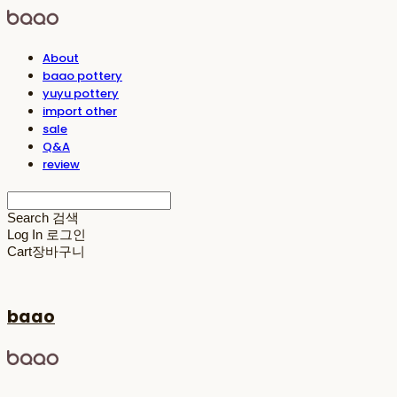
About
baao pottery
yuyu pottery
import other
sale
Q&A
review
Search
검색
Log In
로그인
Cart
장바구니
baao