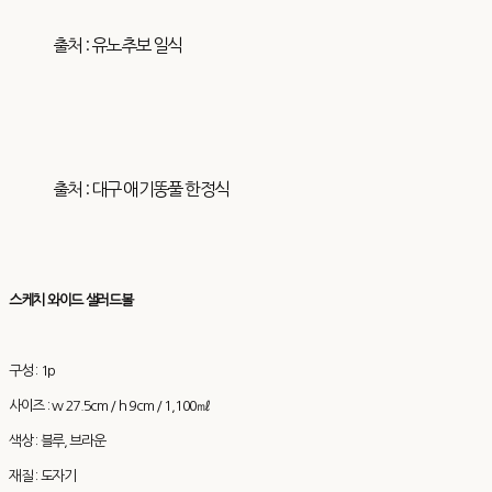
출처 : 유노추보 일식
출처 : 대구 애기똥풀 한정식
스케치 와이드 샐러드볼
구성 : 1p
사이즈 : w 27.5cm / h 9cm / 1,100㎖
색상 : 블루, 브라운
재질 : 도자기