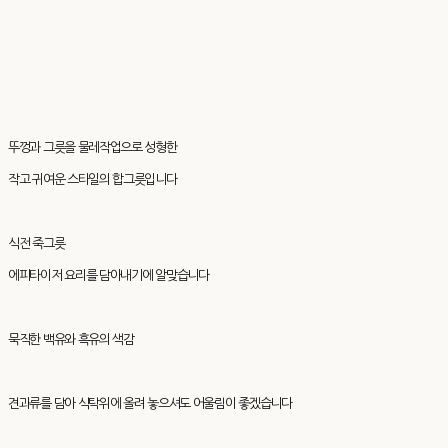
뚜껑과 그릇을 물레작업으로 성형한
작고 귀여운 스타일의 합그릇입니다
식전 죽그릇
에피타이저 요리를 담아내기에 알맞습니다
묵직한 백유와 흑유의 색감
견과류를 담아 식탁위에 올려 놓으셔도 어울림이 좋겠습니다