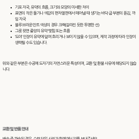
기포 자국, 유약의 흐름, 크기와 모양의 미세한 차이
표면의 작은 돌기나 색감의 편차열판에서 떼어낼 때 생기는 바닥·굽 부분의 뜯김, 까
임 자국
블루·브라운·민트 색상의 경우 크랙(갈라진 듯한 투명한 선)
그릇 윗면 중앙의 유약 맺힘 또는 흐름
‘도야’ 인장이 유약에 덮여 흐리거나 보이지 않을 수 있으며, 제작 과정에 따라 인장이
생략될 수도 있습니다.
위와 같은 부분은 수공예 도자기의 자연스러운 특성이며, 교환 및 환불 사유에 해당되지 않습
니다.
교환 및 반품 안내
배송 중 파손된 경우, 수령 당일 사진과 함께 메시지를 보내주세요.