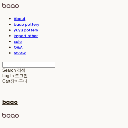
About
baao pottery
yuyu pottery
import other
sale
Q&A
review
Search
검색
Log In
로그인
Cart
장바구니
baao