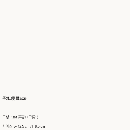
뚜껑그릇 합 s size
구성 : 1set (뚜껑1+그릇1)
사이즈 : w 13.5 cm / h 9.5 cm