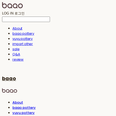
LOG IN
로그인
About
baao pottery
yuyu pottery
import other
sale
Q&A
review
baao
About
baao pottery
yuyu pottery