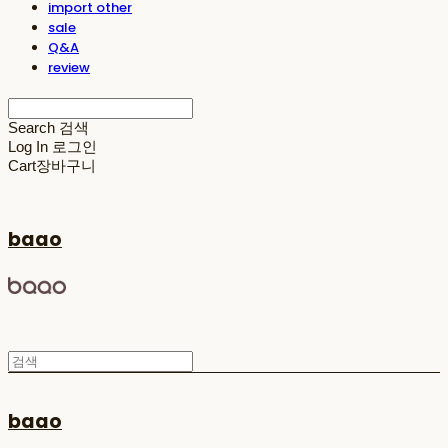
import other
sale
Q&A
review
Search
검색
Log In
로그인
Cart
장바구니
baao
baao