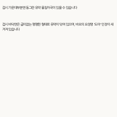
접시 가운데부분엔 동그란 유약 뭉침자국이 있을 수 있습니다
접시 바닥면은 굽이없는 평평한 형태로 유약이 닦여 있으며, 바오의 요장명 '도야' 인장이 새
겨져 있습니다