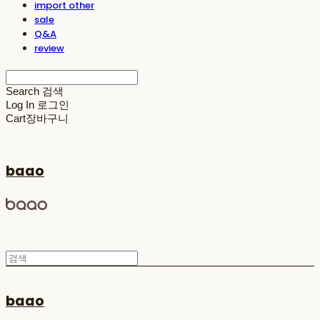
import other
sale
Q&A
review
Search
검색
Log In
로그인
Cart
장바구니
baao
baao