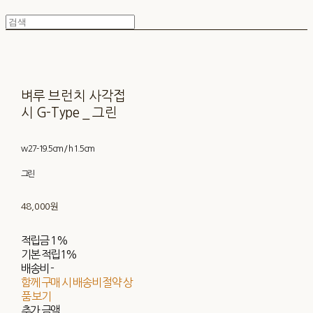
벼루 브런치 사각접
시 G-Type _ 그린
w 27-19.5cm / h 1.5cm
그린
48,000원
적립금
1%
기본 적립
1%
배송비
-
함께 구매 시 배송비 절약 상
품 보기
추가 금액