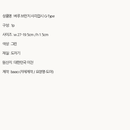
상품명 : 벼루 브런치 사각접시 G-Type
구성 : 1p
사이즈 : w 27-19.5cm / h 1.5cm
색상 : 그린
재질 : 도자기
원산지 : 대한민국 이천
제작 : baao (자체제작 / 요장명-도야)