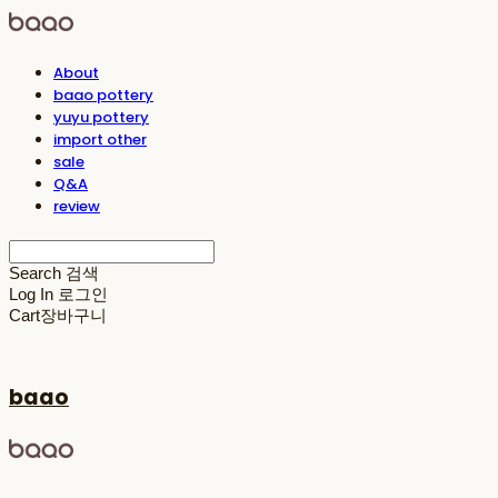
About
baao pottery
yuyu pottery
import other
sale
Q&A
review
Search
검색
Log In
로그인
Cart
장바구니
baao