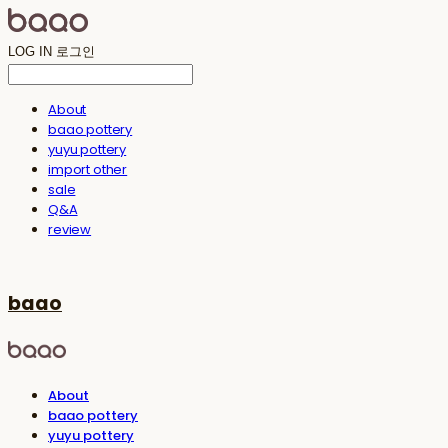
LOG IN
로그인
About
baao pottery
yuyu pottery
import other
sale
Q&A
review
baao
About
baao pottery
yuyu pottery