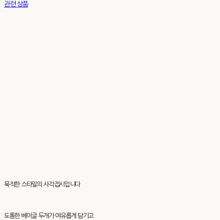
관련 상품
묵직한 스타일의 사각접시입니다
도톰한 베이글 두개가 여유롭게 담기고