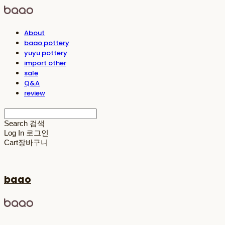
About
baao pottery
yuyu pottery
import other
sale
Q&A
review
Search
검색
Log In
로그인
Cart
장바구니
baao