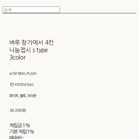
벼루 창가에서 4칸
나눔접시 s type
3color
w 18-18cm / h 2cm
1칸 사이즈 6.5cm
화이트, 블루, 브라운
38,000원
적립금
1%
기본 적립
1%
배송비
-