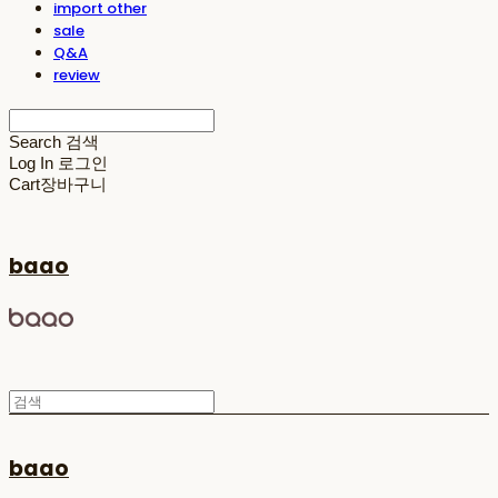
import other
sale
Q&A
review
Search
검색
Log In
로그인
Cart
장바구니
baao
baao