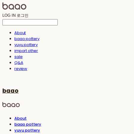
LOG IN
로그인
About
baao pottery
yuyu pottery
import other
sale
Q&A
review
baao
About
baao pottery
yuyu pottery