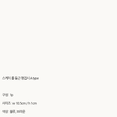
스케치 롤 둥근 평접시 A type
구성 : 1p
사이즈 : w 18.5cm / h 1cm
색상 : 블루, 브라운