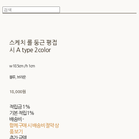
스케치 롤 둥근 평접
시 A type 2color
w 18.5cm / h 1cm
블루, 브라운
18,000원
적립금
1%
기본 적립
1%
배송비
-
함께 구매 시 배송비 절약 상
품 보기
추가 금액