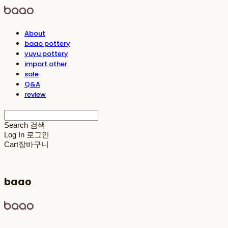
About
baao pottery
yuyu pottery
import other
sale
Q&A
review
Search
검색
Log In
로그인
Cart
장바구니
baao