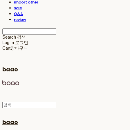
import other
sale
Q&A
review
Search
검색
Log In
로그인
Cart
장바구니
baao
baao