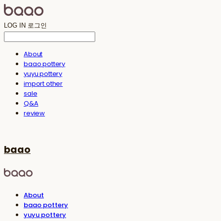
LOG IN
로그인
About
baao pottery
yuyu pottery
import other
sale
Q&A
review
baao
About
baao pottery
yuyu pottery