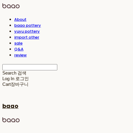
About
baao pottery
yuyu pottery
import other
sale
Q&A
review
Search
검색
Log In
로그인
Cart
장바구니
baao