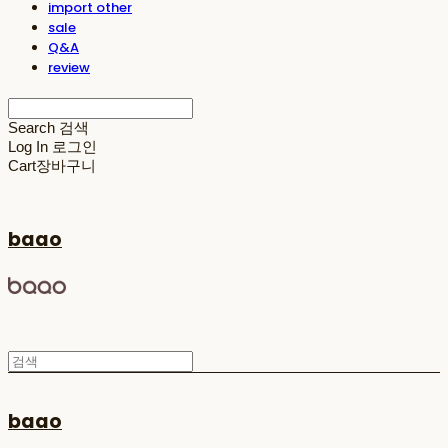
import other
sale
Q&A
review
Search
검색
Log In
로그인
Cart
장바구니
baao
baao