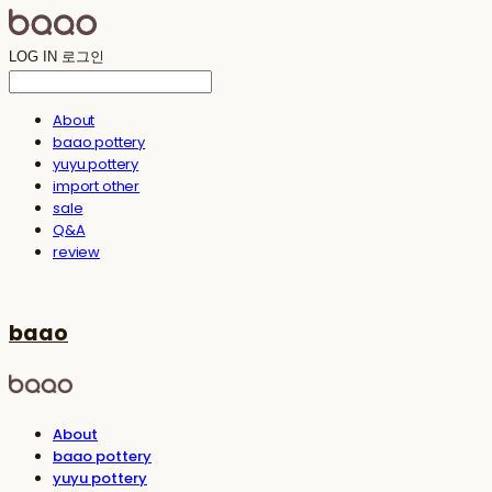
LOG IN
로그인
About
baao pottery
yuyu pottery
import other
sale
Q&A
review
baao
About
baao pottery
yuyu pottery