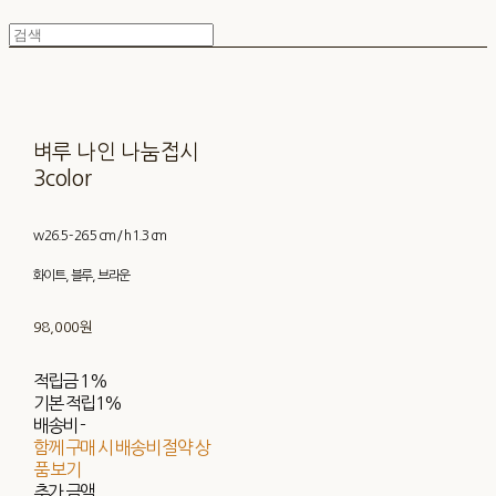
벼루 나인 나눔접시
3color
w 26.5 - 26.5 cm / h 1.3 cm
화이트, 블루, 브라운
98,000원
적립금
1%
기본 적립
1%
배송비
-
함께 구매 시 배송비 절약 상
품 보기
추가 금액