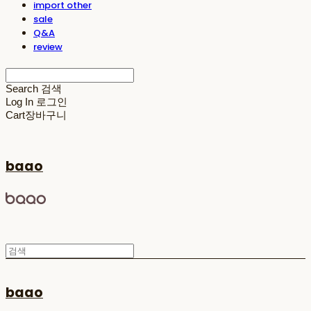
import other
sale
Q&A
review
Search
검색
Log In
로그인
Cart
장바구니
baao
baao