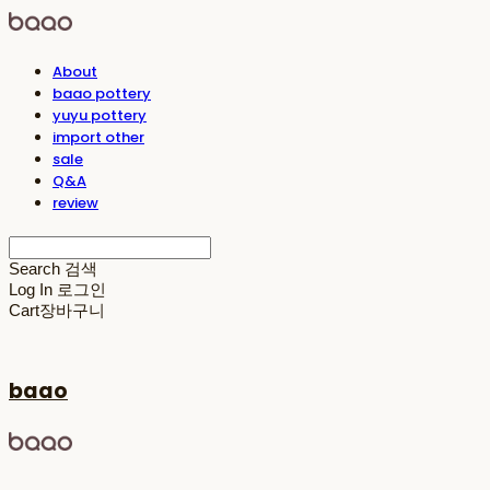
About
baao pottery
yuyu pottery
import other
sale
Q&A
review
Search
검색
Log In
로그인
Cart
장바구니
baao