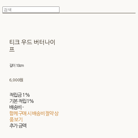
티크 우드 버터나이
프
길이 18cm
6,000원
적립금
1%
기본 적립
1%
배송비
-
함께 구매 시 배송비 절약 상
품 보기
추가 금액