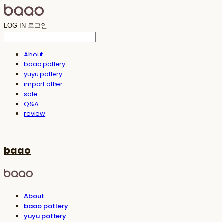
LOG IN
로그인
About
baao pottery
yuyu pottery
import other
sale
Q&A
review
baao
About
baao pottery
yuyu pottery