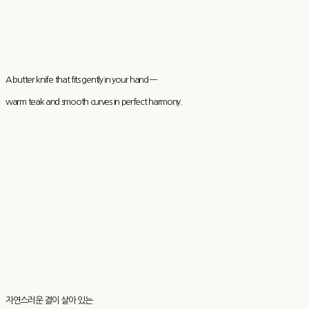
A butter knife that fits gently in your hand —
warm teak and smooth curves in perfect harmony.
자연스러운 결이 살아 있는