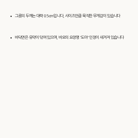
그릇의 두께는 대략 0.5cm입니다, 사이즈만큼 묵직한 무게감이 있습니다
바닥면은 유약이 닦여 있으며, 바오의 요장명 '도야' 인장이 새겨져 있습니다