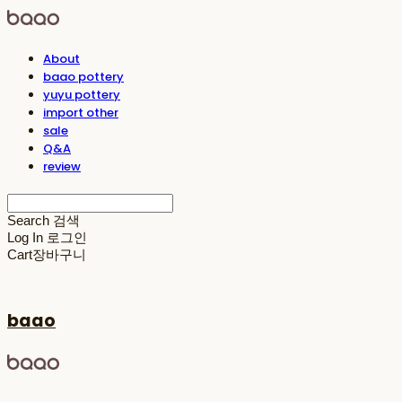
About
baao pottery
yuyu pottery
import other
sale
Q&A
review
Search
검색
Log In
로그인
Cart
장바구니
baao