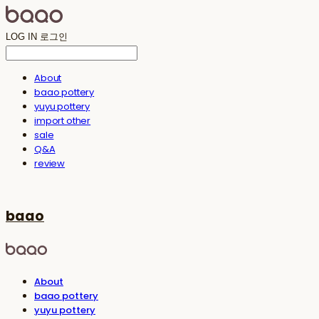
LOG IN
로그인
About
baao pottery
yuyu pottery
import other
sale
Q&A
review
baao
About
baao pottery
yuyu pottery