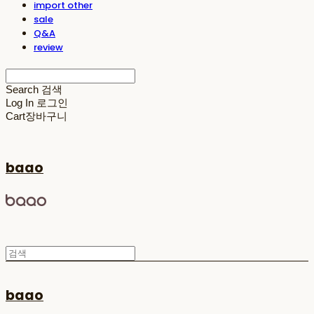
import other
sale
Q&A
review
Search
검색
Log In
로그인
Cart
장바구니
baao
baao