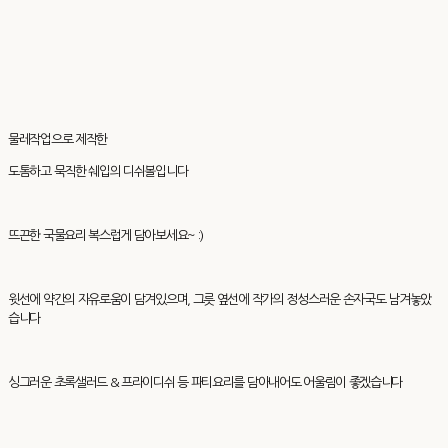
물레작업으로 제작한
도톰하고 묵직한 쉐입의 디쉬볼입니다
뜨끈한 국물요리 복스럽게 담아보세요~ :)
윗선에 약간의 자유로움이 담겨있으며, 그릇 옆선에 작가의 정성스러운 손자국도 남겨놓았
습니다
싱그러운 초록샐러드 & 프라이디쉬 등 파티요리를 담아내어도 어울림이 좋겠습니다