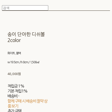
송이 단아한 디쉬볼
2color
화이트, 블랙
w 19.5cm / h 8cm / 1,500㎖
48,000원
적립금
1%
기본 적립
1%
배송비
-
함께 구매 시 배송비 절약 상
품 보기
추가 금액