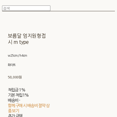
보름달 엄지원형접
시 m type
w 25cm / h 4cm
화이트
58,000원
적립금
1%
기본 적립
1%
배송비
-
함께 구매 시 배송비 절약 상
품 보기
추가 금액