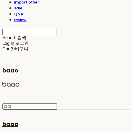
import other
sale
Q&A
review
Search
검색
Log In
로그인
Cart
장바구니
baao
baao