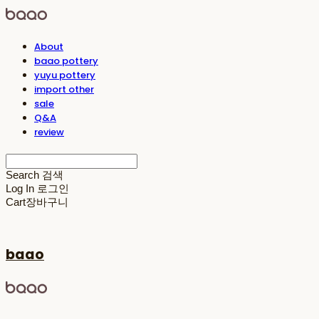
About
baao pottery
yuyu pottery
import other
sale
Q&A
review
Search
검색
Log In
로그인
Cart
장바구니
baao