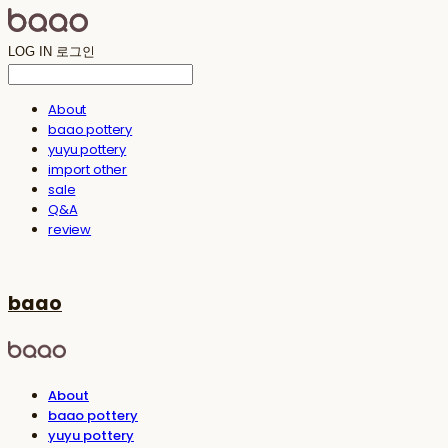
LOG IN
로그인
About
baao pottery
yuyu pottery
import other
sale
Q&A
review
baao
About
baao pottery
yuyu pottery