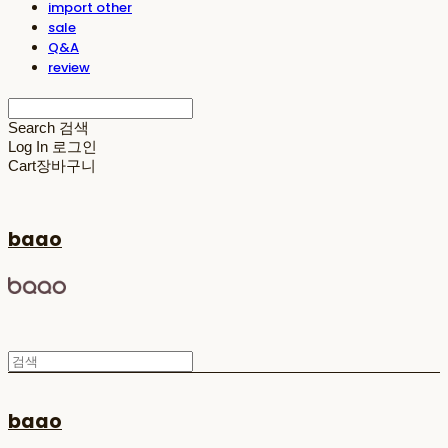
import other
sale
Q&A
review
Search
검색
Log In
로그인
Cart
장바구니
baao
baao