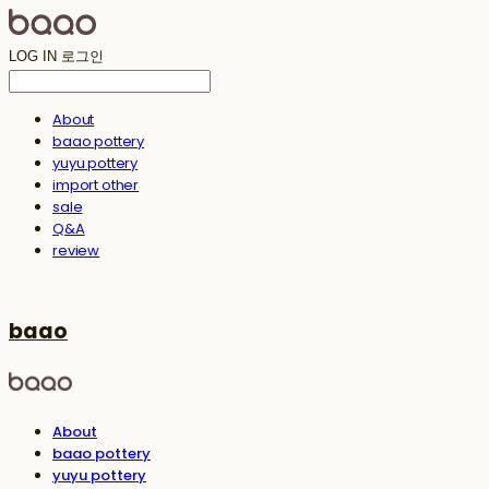
LOG IN
로그인
About
baao pottery
yuyu pottery
import other
sale
Q&A
review
baao
About
baao pottery
yuyu pottery