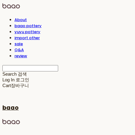
About
baao pottery
yuyu pottery
import other
sale
Q&A
review
Search
검색
Log In
로그인
Cart
장바구니
baao