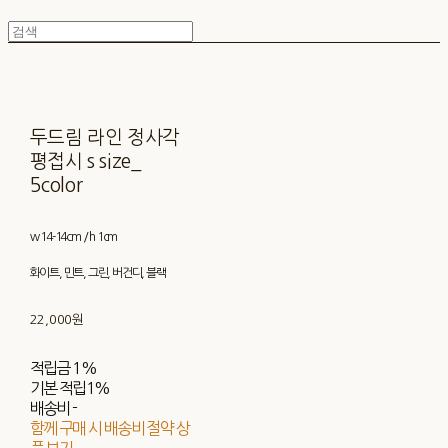
두드림 라인 정사각
평접시 s size_
5color
w 14-14cm / h 1cm
화이트, 민트, 그린, 버건디, 블랙
22,000원
적립금
1%
기본 적립
1%
배송비
-
함께 구매 시 배송비 절약 상
품 보기