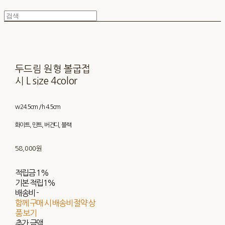
두드림 원형 볼굽접
시 L size 4color
w 24.5cm / h 4.5cm
화이트, 민트, 버건디, 블랙
58,000원
적립금
1%
기본 적립
1%
배송비
-
함께 구매 시 배송비 절약 상
품 보기
추가 금액