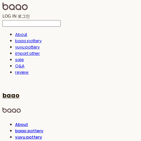
LOG IN
로그인
About
baao pottery
yuyu pottery
import other
sale
Q&A
review
baao
About
baao pottery
yuyu pottery