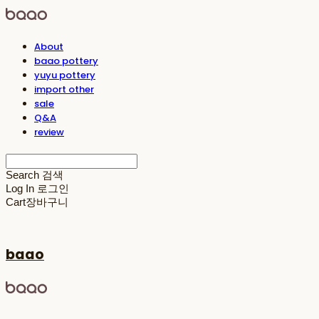
About
baao pottery
yuyu pottery
import other
sale
Q&A
review
Search
검색
Log In
로그인
Cart
장바구니
baao