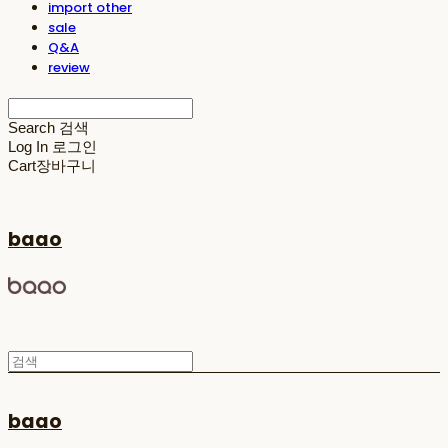
import other
sale
Q&A
review
Search
검색
Log In
로그인
Cart
장바구니
baao
baao