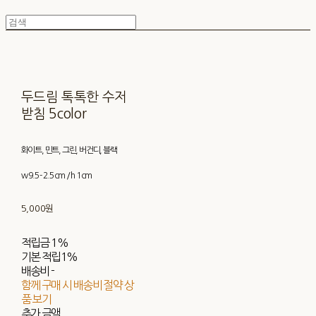
두드림 톡톡한 수저
받침 5color
화이트, 민트, 그린, 버건디, 블랙
w 9.5 - 2.5 cm / h 1 cm
5,000원
적립금
1%
기본 적립
1%
배송비
-
함께 구매 시 배송비 절약 상
품 보기
추가 금액