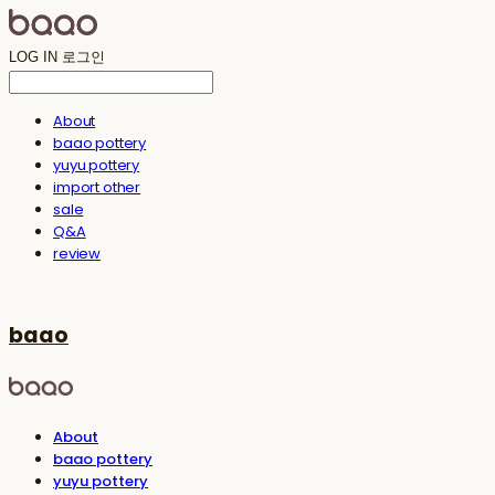
LOG IN
로그인
About
baao pottery
yuyu pottery
import other
sale
Q&A
review
baao
About
baao pottery
yuyu pottery