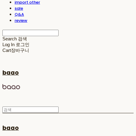
import other
sale
Q&A
review
Search
검색
Log In
로그인
Cart
장바구니
baao
baao