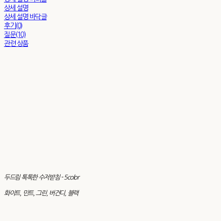
상세 설명
상세 설명 바닥글
후기(0)
질문(10)
관련 상품
두드림 톡톡한 수저받침 - 5color
화이트, 민트, 그린, 버건디, 블랙