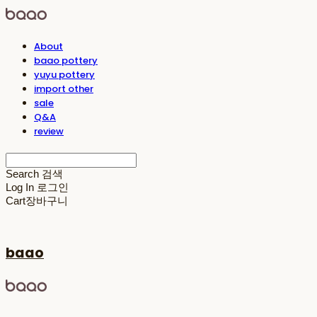
About
baao pottery
yuyu pottery
import other
sale
Q&A
review
Search
검색
Log In
로그인
Cart
장바구니
baao