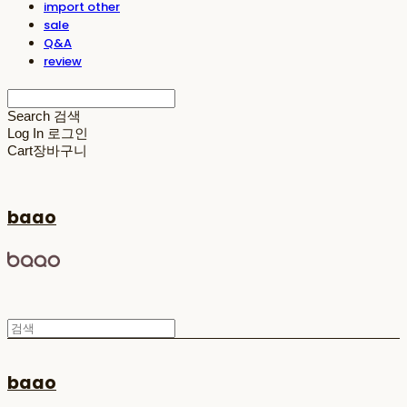
import other
sale
Q&A
review
Search
검색
Log In
로그인
Cart
장바구니
baao
baao