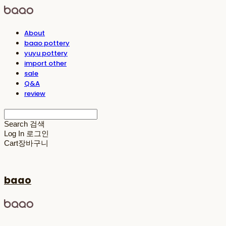
About
baao pottery
yuyu pottery
import other
sale
Q&A
review
Search
검색
Log In
로그인
Cart
장바구니
baao