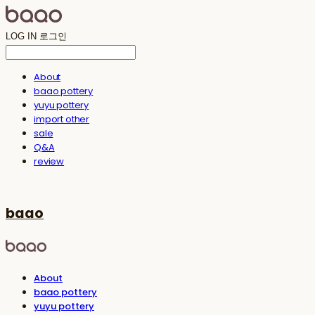
LOG IN
로그인
About
baao pottery
yuyu pottery
import other
sale
Q&A
review
baao
About
baao pottery
yuyu pottery