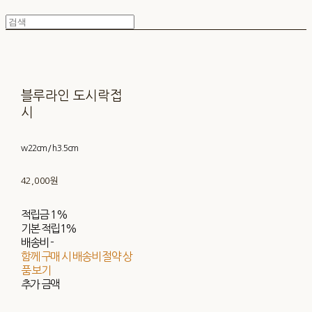
블루라인 도시락접
시
w 22cm / h 3.5cm
42,000원
적립금
1%
기본 적립
1%
배송비
-
함께 구매 시 배송비 절약 상
품 보기
추가 금액