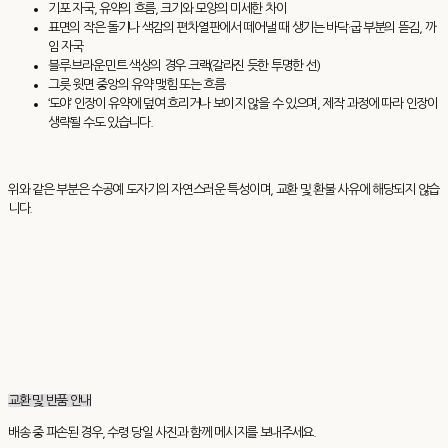
기포 자국, 유약의 흐름, 크기와 모양의 미세한 차이
표면의 작은 돌기나 색감의 편차열판에서 떼어낼 때 생기는 바닥·굽 부분의 뜯김, 까
임 자국
블루·브라운·민트 색상의 경우 크랙(갈라진 듯한 투명한 선)
그릇 윗면 중앙의 유약 맺힘 또는 흐름
‘도야’ 인장이 유약에 덮여 흐리거나 보이지 않을 수 있으며, 제작 과정에 따라 인장이
생략될 수도 있습니다.
위와 같은 부분은 수공예 도자기의 자연스러운 특성이며, 교환 및 환불 사유에 해당되지 않습
니다.
교환 및 반품 안내
배송 중 파손된 경우, 수령 당일 사진과 함께 메시지를 보내주세요.