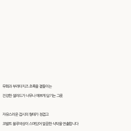
무화과 부라타치즈 초록을 곁들이는
건강한 샐러드가 너무나 예쁘게 담기는 그릇
자유스러운 접시의 형태가 정겹고
코발트 블루색상이 스며있어 깔끔한 식탁을 연출합니다