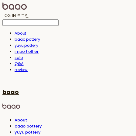
LOG IN
로그인
About
baao pottery
yuyu pottery
import other
sale
Q&A
review
baao
About
baao pottery
yuyu pottery