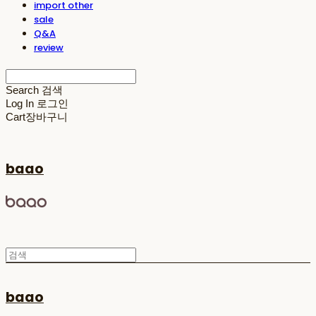
import other
sale
Q&A
review
Search
검색
Log In
로그인
Cart
장바구니
baao
baao