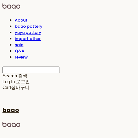
About
baao pottery
yuyu pottery
import other
sale
Q&A
review
Search
검색
Log In
로그인
Cart
장바구니
baao