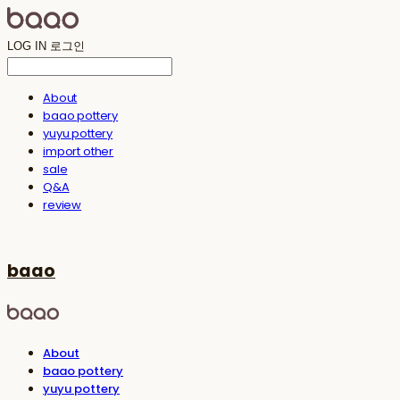
LOG IN
로그인
About
baao pottery
yuyu pottery
import other
sale
Q&A
review
baao
About
baao pottery
yuyu pottery