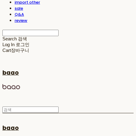
import other
sale
Q&A
review
Search
검색
Log In
로그인
Cart
장바구니
baao
baao