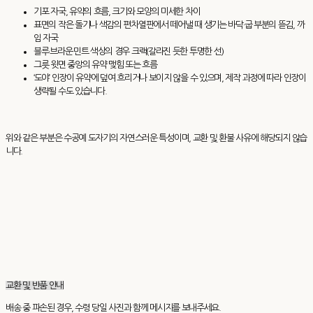
기포 자국, 유약의 흐름, 크기와 모양의 미세한 차이
표면의 작은 돌기나 색감의 편차열판에서 떼어낼 때 생기는 바닥·굽 부분의 뜯김, 까
임 자국
블루·브라운·민트 색상의 경우 크랙(갈라진 듯한 투명한 선)
그릇 윗면 중앙의 유약 맺힘 또는 흐름
‘도야’ 인장이 유약에 덮여 흐리거나 보이지 않을 수 있으며, 제작 과정에 따라 인장이
생략될 수도 있습니다.
위와 같은 부분은 수공예 도자기의 자연스러운 특성이며, 교환 및 환불 사유에 해당되지 않습
니다.
교환 및 반품 안내
배송 중 파손된 경우, 수령 당일 사진과 함께 메시지를 보내주세요.