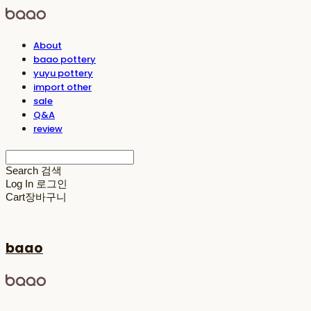
About
baao pottery
yuyu pottery
import other
sale
Q&A
review
Search
검색
Log In
로그인
Cart
장바구니
baao