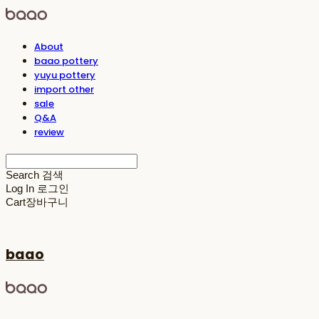
About
baao pottery
yuyu pottery
import other
sale
Q&A
review
Search
검색
Log In
로그인
Cart
장바구니
baao