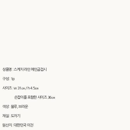
상품명 : 스케치 라인 메인굽접시
구성 : 1p
사이즈 : w 31㎝ / h 4.5㎝
손잡이를 포함한 사이즈 36㎝
색상 : 블루, 브라운
재질 : 도자기
원산지 : 대한민국 이천