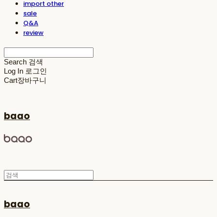
import other
sale
Q&A
review
Search
검색
Log In
로그인
Cart
장바구니
baao
baao