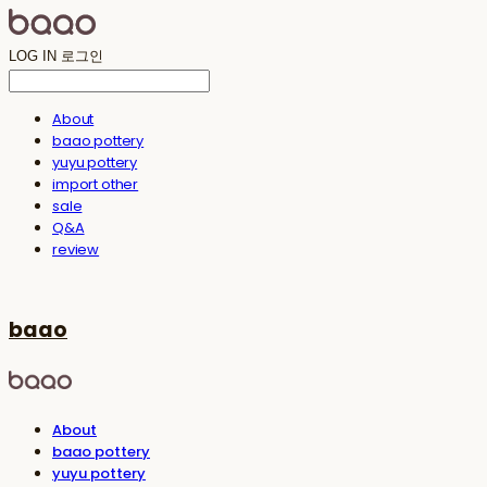
LOG IN
로그인
About
baao pottery
yuyu pottery
import other
sale
Q&A
review
baao
About
baao pottery
yuyu pottery