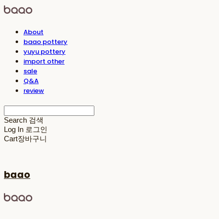
About
baao pottery
yuyu pottery
import other
sale
Q&A
review
Search
검색
Log In
로그인
Cart
장바구니
baao