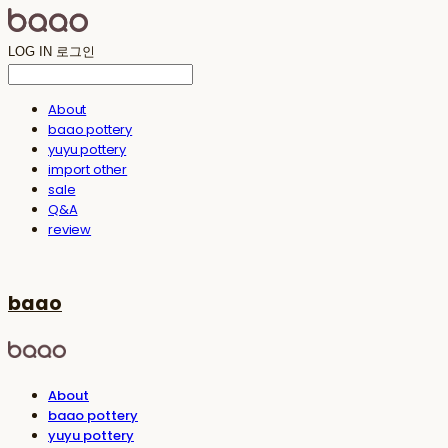
LOG IN
로그인
About
baao pottery
yuyu pottery
import other
sale
Q&A
review
baao
About
baao pottery
yuyu pottery