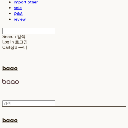
import other
sale
Q&A
review
Search
검색
Log In
로그인
Cart
장바구니
baao
baao