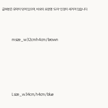
굽부분은 유약이 닦여 있으며, 바오의 요장명 '도야' 인장이 새겨져 있습니다.
m size _ w 32cm h 4cm / brown
L size _ w 34cm, h 4cm / blue